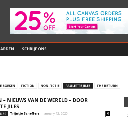
AARDEN
SCHRIJF ONS
E BOEKEN
FICTION
NON-FICTIE
PAULETTE JILES
THE RETURN
N – NIEUWS VAN DE WERELD – DOOR
TE JILES
Trijntje Scheffers
-
January 12, 2020
ILES
0