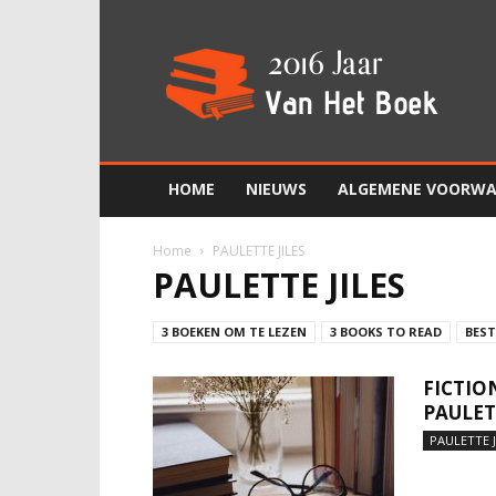
2016
Jaar
Van
Het
Boek
HOME
NIEUWS
ALGEMENE VOORW
Home
PAULETTE JILES
PAULETTE JILES
3 BOEKEN OM TE LEZEN
3 BOOKS TO READ
BEST
FICTIO
PAULET
PAULETTE J