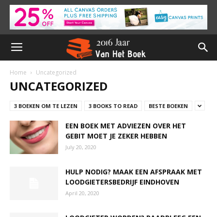
Home
Uncategorized
UNCATEGORIZED
3 BOEKEN OM TE LEZEN
3 BOOKS TO READ
BESTE BOEKEN
EEN BOEK MET ADVIEZEN OVER HET
GEBIT MOET JE ZEKER HEBBEN
July 20, 2020
HULP NODIG? MAAK EEN AFSPRAAK MET
LOODGIETERSBEDRIJF EINDHOVEN
April 20, 2020