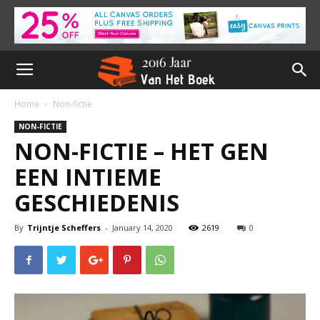
Home
Non-fictie
NON-FICTIE
NON-FICTIE – HET GEN
EEN INTIEME
GESCHIEDENIS
By
Trijntje Scheffers
-
January 14, 2020
2619
0