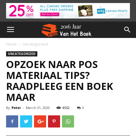
Home
Uncategorized
UNCATEGORIZED
OPZOEK NAAR POS
MATERIAAL TIPS?
RAADPLEEG EEN BOEK
MAAR
By
Peter
-
March 31, 2020
4552
0